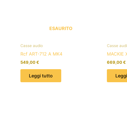
ESAURITO
Casse audio
Casse aud
Rcf ART-712 A MK4
MACKIE X
549,00
€
669,00
€
Leggi tutto
Leggi