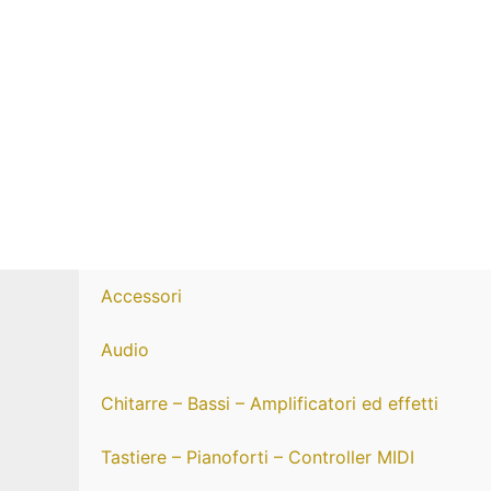
Vai
al
contenuto
Accessori
Audio
Chitarre – Bassi – Amplificatori ed effetti
Tastiere – Pianoforti – Controller MIDI