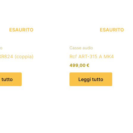
ESAURITO
ESAURITO
io
Casse audio
R824 (coppia)
Rcf ART-315 A MK4
499,00
€
 tutto
Leggi tutto