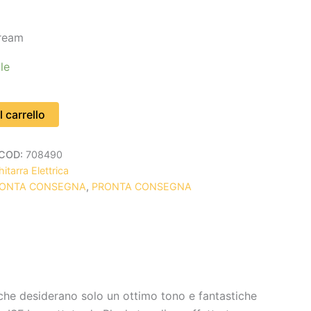
ream
le
 carrello
COD:
708490
itarra Elettrica
RONTA CONSEGNA
,
PRONTA CONSEGNA
i che desiderano solo un ottimo tono e fantastiche