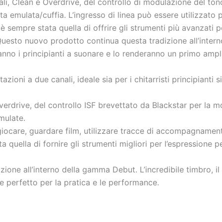
li, Clean e Overdrive, del controllo di modulazione del tono
a emulata/cuffia. L’ingresso di linea può essere utilizzato pe
è sempre stata quella di offrire gli strumenti più avanzati pe
esto nuovo prodotto continua questa tradizione all’interno
anno i principianti a suonare e lo renderanno un primo amplif
ioni a due canali, ideale sia per i chitarristi principianti s
rdrive, del controllo ISF brevettato da Blackstar per la mo
mulate.
 giocare, guardare film, utilizzare tracce di accompagnamen
 quella di fornire gli strumenti migliori per l’espressione pe
one all’interno della gamma Debut. L’incredibile timbro, il
e perfetto per la pratica e le performance.