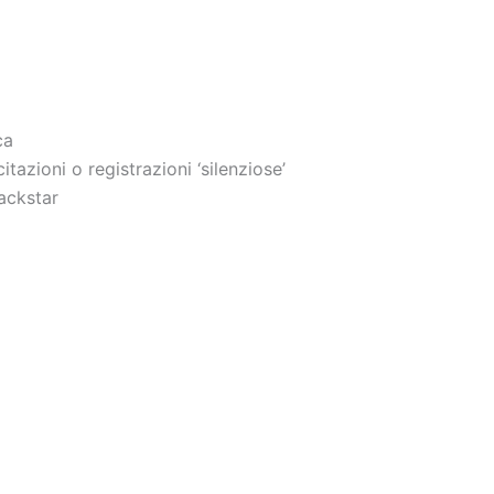
ca
tazioni o registrazioni ‘silenziose’
lackstar