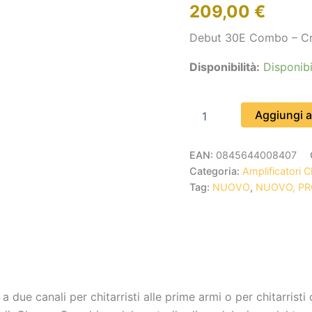
209,00
€
Debut 30E Combo – C
Disponibilità:
Disponibi
Aggiungi al
EAN:
0845644008407
Categoria:
Amplificatori Ch
Tag:
NUOVO
,
NUOVO, P
a due canali per chitarristi alle prime armi o per chitarrist