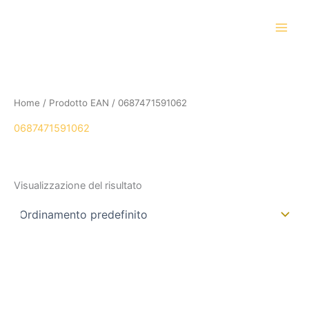
Vai
al
contenuto
Home
/ Prodotto EAN / 0687471591062
0687471591062
Visualizzazione del risultato